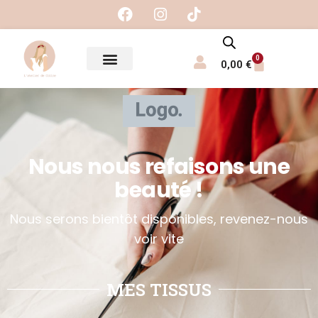
0
0,00
€
Nous nous refaisons une
beauté !
Nous serons bientôt disponibles, revenez-nous
voir vite
MES TISSUS